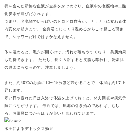
養を含んだ新鮮な血液が全身をかけめぐり、血液中の老廃物や二酸
化炭素が運びだされます。
つまり、老廃物でいっぱいのドロドロ血液が、サラサラに変わる体
内変化が起きます。 全身浴でじっくり温めるからこそ起こる現象
で、シャワーだけではまかなえません。
体を温めると、毛穴が開くので、汚れが落ちやすくなり、美肌効果
も期待できます。 ただし、長く入浴すると皮脂も奪われ、乾燥肌
の原因にもなるので、注意しましょう。
また、約40℃のお湯に10〜15分ほど浸かることで、体温は約1℃上
昇します。
寒い日や疲れた日は入浴で体温を上げておくと、体力回復や病気予
防につながります。 最近では、風邪の引き始めであれば、むし
ろ、お風呂につかるほうが良いと言われています。
水圧によるデトックス効果