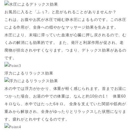
お風呂に入ると「ふぅ?」と息がもれることがありませんか？
これは、お腹やお尻が水圧で縮む静水圧によるものです。この水圧
による作用が、全身への穏やかなマッサージ効果を生みます。
水圧により、末端に滞っていた血液が心臓に押し戻されるので、む
くみの解消にも効果的です。 また、発汗と利尿作用が促され、老
廃物が排出されやすくなります。つまり、デトックス効果があるの
です。
浮力によるリラックス効果
水の中では浮力がかかり、体重が軽く感じられます。首までお湯に
つかった場合、お湯の中での体重は、なんと約10分の1！ 体重60
キロなら、水中ではたった6キロ。 全身を支えていた関節や筋肉が
重みから解放され、全身がゆったりとリラックスした状態になりま
す。疲れがとれやすくなるのです。