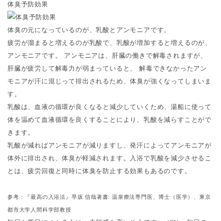
体臭予防効果
体臭の元になっているのが、乳酸とアンモニアです。
疲労が溜まると増えるのが乳酸で、乳酸が増加すると増えるのが、
アンモニアです。 アンモニアは、肝臓の働きで解毒されますが、
肝臓が疲労して解毒力が弱まっていると、 解毒できなかったアン
モニアが汗に混じって排出されるため、体臭が強くなってしまいま
す。
乳酸は、血液の循環が良くなると減少していくため、湯船に使って
体を温めて血液循環を良くすることにより、乳酸を減らすことがで
きます。
乳酸が減ればアンモニアが減りますし、発汗によってアンモニアが
体外に排出され、体臭が軽減されます。入浴で乳酸を減少させるこ
とは、疲労回復と同時に体臭を防止する効果もあるのです。
参考：『最高の入浴法』早坂 信哉著書: 温泉療法専門医、博士（医学）、東京
都市大学人間科学部教授