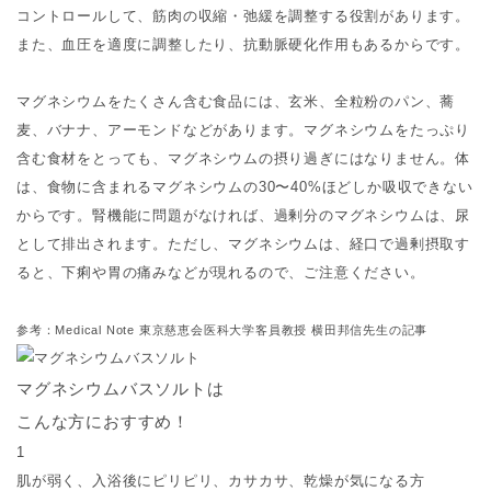
コントロールして、筋肉の収縮・弛緩を調整する役割があります。
また、血圧を適度に調整したり、抗動脈硬化作用もあるからです。
マグネシウムをたくさん含む食品には、玄米、全粒粉のパン、蕎
麦、バナナ、アーモンドなどがあります。マグネシウムをたっぷり
含む食材をとっても、マグネシウムの摂り過ぎにはなりません。体
は、食物に含まれるマグネシウムの30〜40%ほどしか吸収できない
からです。腎機能に問題がなければ、過剰分のマグネシウムは、尿
として排出されます。ただし、マグネシウムは、経口で過剰摂取す
ると、下痢や胃の痛みなどが現れるので、ご注意ください。
参考：Medical Note 東京慈恵会医科大学客員教授 横田邦信先生の記事
マグネシウムバスソルトは
こんな方におすすめ！
1
肌が弱く、入浴後にピリピリ、カサカサ、乾燥が気になる方