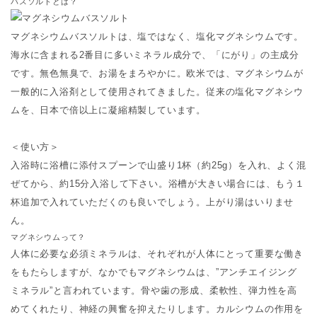
バスソルトとは？
マグネシウムバスソルトは、塩ではなく、塩化マグネシウムです。
海水に含まれる2番目に多いミネラル成分で、「にがり」の主成分
です。無色無臭で、お湯をまろやかに。欧米では、マグネシウムが
一般的に入浴剤として使用されてきました。従来の塩化マグネシウ
ムを、日本で倍以上に凝縮精製しています。
＜使い方＞
入浴時に浴槽に添付スプーンで山盛り1杯（約25g）を入れ、よく混
ぜてから、約15分入浴して下さい。浴槽が大きい場合には、もう１
杯追加で入れていただくのも良いでしょう。上がり湯はいりませ
ん。
マグネシウムって？
人体に必要な必須ミネラルは、それぞれが人体にとって重要な働き
をもたらしますが、なかでもマグネシウムは、”アンチエイジング
ミネラル”と言われています。骨や歯の形成、柔軟性、弾力性を高
めてくれたり、神経の興奮を抑えたりします。カルシウムの作用を