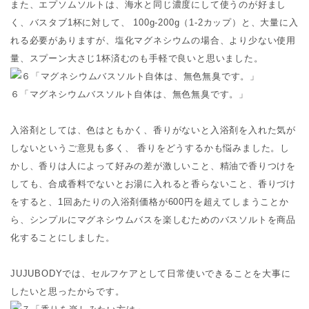
また、エプソムソルトは、海水と同じ濃度にして使うのが好まし
く、バスタブ1杯に対して、 100g-200g（1-2カップ）と、大量に入
れる必要がありますが、塩化マグネシウムの場合、より少ない使用
量、スプーン大さじ1杯済むのも手軽で良いと思いました。
６「マグネシウムバスソルト自体は、無色無臭です。」
入浴剤としては、色はともかく、香りがないと入浴剤を入れた気が
しないというご意見も多く、 香りをどうするかも悩みました。し
かし、香りは人によって好みの差が激しいこと、精油で香りつけを
しても、合成香料でないとお湯に入れると香らないこと、香りづけ
をすると、1回あたりの入浴剤価格が600円を超えてしまうことか
ら、シンプルにマグネシウムバスを楽しむためのバスソルトを商品
化することにしました。
JUJUBODYでは、セルフケアとして日常使いできることを大事に
したいと思ったからです。