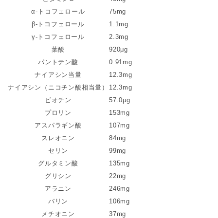
α-トコフェロール
75mg
β-トコフェロール
1.1mg
γ-トコフェロール
2.3mg
葉酸
920μg
パントテン酸
0.91mg
ナイアシン当量
12.3mg
ナイアシン（ニコチン酸相当量）
12.3mg
ビオチン
57.0μg
プロリン
153mg
アスパラギン酸
107mg
スレオニン
84mg
セリン
99mg
グルタミン酸
135mg
グリシン
22mg
アラニン
246mg
バリン
106mg
メチオニン
37mg