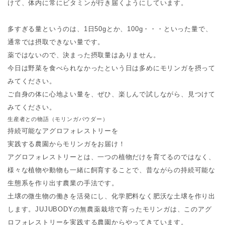
けて、体内に常にビタミンが行き届くようにしています。
多すぎる量というのは、1日50gとか、100g・・・といった量で、
通常では摂取できない量です。
薬ではないので、決まった摂取量はありません。
今日は野菜を食べられなかったという日は多めにモリンガを摂って
みてください。
ご自身の体に心地よい量を、ぜひ、楽しんで試しながら、見つけて
みてください。
生産者との物語（モリンガパウダー）
持続可能なアグロフォレストリーを
実践する農園からモリンガをお届け！
アグロフォレストリーとは、一つの植物だけを育てるのではなく、
様々な植物や動物も一緒に飼育することで、昔ながらの持続可能な
生態系を作り出す農業の手法です。
土壌の微生物の働きを活発にし、化学肥料なく肥沃な土壌を作り出
します。JUJUBODYの無農薬栽培で育ったモリンガは、このアグ
ロフォレストリーを実践する農園からやってきています。