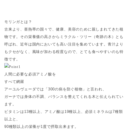
モリンガとは？
古来より、亜熱帯の国々で、健康、美容のために親しまれてきた植
物です。その栄養価の高さからミラクル・ツリー（奇跡の木）とも
呼ばれ、近年は国内においても高い注目を集めています。青汁より
もクセがなく、風味が加わる程度なので、とても食べやすいのも特
徴です。
人間に必要な必須アミノ酸を
すべて網羅
アーユルヴェーダでは「300の病を防ぐ植物」と言われ、
ガーナでは身体の不調、バランスを整えてくれる木と伝えられてい
ます。
ビタミンは13種以上、アミノ酸は19種以上、必須ミネラルは7種類
以上と、
90種類以上の栄養が1度で摂取出来ます。