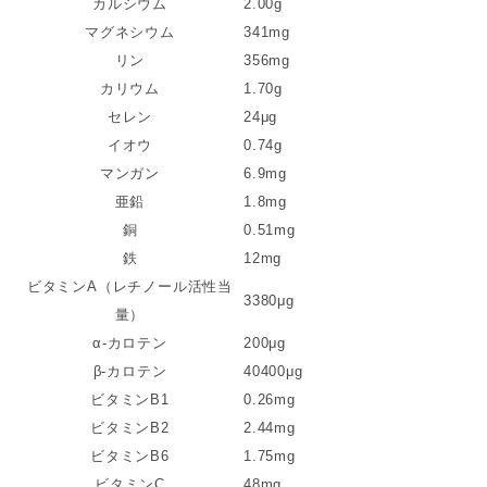
カルシウム
2.00g
マグネシウム
341mg
リン
356mg
カリウム
1.70g
セレン
24μg
イオウ
0.74g
マンガン
6.9mg
亜鉛
1.8mg
銅
0.51mg
鉄
12mg
ビタミンA（レチノール活性当
3380μg
量）
α-カロテン
200μg
β-カロテン
40400μg
ビタミンB1
0.26mg
ビタミンB2
2.44mg
ビタミンB6
1.75mg
ビタミンC
48mg