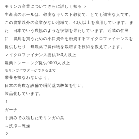
モリンガ産業についてさらに詳しく知る ＞
生産者のポールは、敬虔なキリスト教徒で、とても誠実な人です。
この農業以外の産業がない地域で、40人以上を雇用しています。ま
た、日本でいう農協のような役割を果たしています。近隣の住民
に、農具を買うための小口資金を融資するマイクロファイナンスを
提供したり、無農薬で農作物を栽培する技術を教えています。
マイクロファイナンス
提供150人以上
農業トレーニング
提供9000人以上
モリンガパウダーができるまで
栄養を損なわないよう、
日本の高度な設備で瞬間蒸気殺菌を行い、
製品化しています。
１
ガーナ
手摘みで収穫したモリンガの葉
→洗浄→乾燥
２