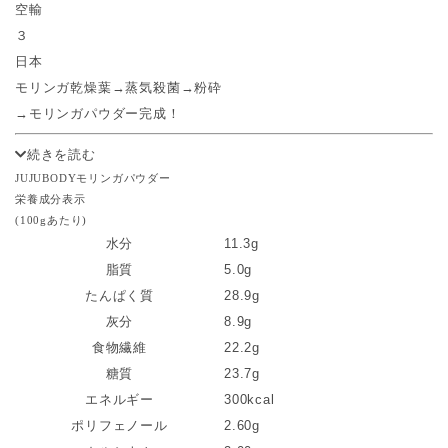
空輸
３
日本
モリンガ乾燥葉→蒸気殺菌→粉砕
→モリンガパウダー完成！
続きを読む
JUJUBODYモリンガパウダー
栄養成分表示
(100gあたり)
水分
11.3g
脂質
5.0g
たんぱく質
28.9g
灰分
8.9g
食物繊維
22.2g
糖質
23.7g
エネルギー
300kcal
ポリフェノール
2.60g